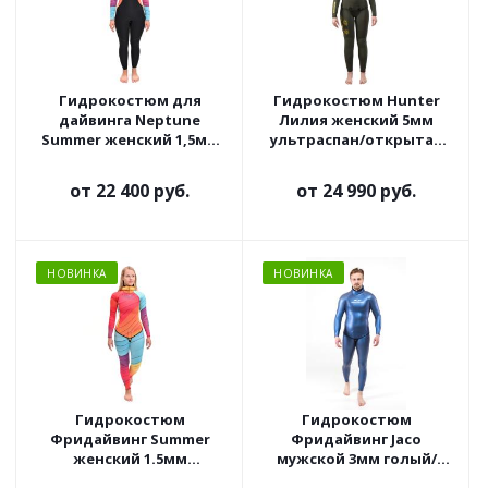
Гидрокостюм для
Гидрокостюм Hunter
дайвинга Neptune
Лилия женский 5мм
Summer женский 1,5мм
ультраспан/открытая
ультраспан/ультраспан
пора олива
от
22 400 руб.
от
24 990 руб.
НОВИНКА
НОВИНКА
Гидрокостюм
Гидрокостюм
Фридайвинг Summer
Фридайвинг Jaco
женский 1.5мм
мужской 3мм голый/
ультраспан/ультраспан
ультраспан синий