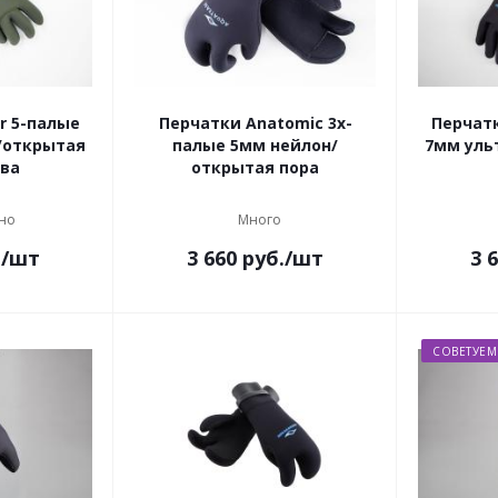
r 5-палые
Перчатки Anatomic 3х-
Перчатк
/открытая
палые 5мм нейлон/
7мм уль
ива
открытая пора
но
Много
.
/шт
3 660
руб.
/шт
3 
СОВЕТУЕМ