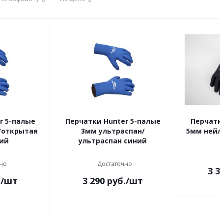
r 5-палые
Перчатки Hunter 5-палые
Перчатк
/открытая
3мм ультраспан/
5мм ней
ний
ультраспан синий
но
Достаточно
3 
.
/шт
3 290
руб.
/шт