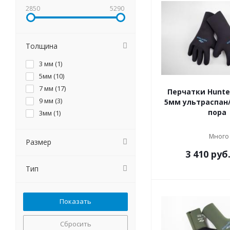
2850
5290
Толщина
3 мм (
1
)
5мм (
10
)
7 мм (
17
)
Перчатки Hunte
9 мм (
3
)
5мм ультраспан
пора
3мм (
1
)
Много
Размер
3 410
руб
Тип
Сбросить