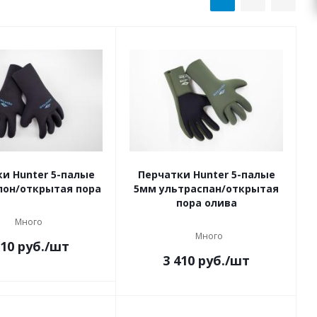
и Hunter 5-палые
Перчатки Hunter 5-палые
лон/открытая пора
5мм ультраспан/открытая
пора олива
Много
Много
310
руб.
/шт
3 410
руб.
/шт