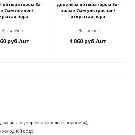
 обтюратором 3х-
двойным обтюратором 3х-
е 7мм нейлон/
палые 7мм ультраспан/
крытая пора
открытая пора
Достаточно
Достаточно
960
руб.
/шт
4 060
руб.
/шт
дайвинга в умеренно холодных водоемах);
 холодной воде);