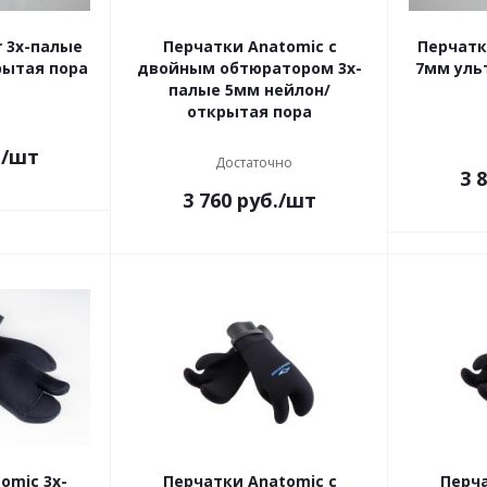
 3х-палые
Перчатки Anatomic с
Перчатк
рытая пора
двойным обтюратором 3х-
7мм уль
палые 5мм нейлон/
открытая пора
.
/шт
Достаточно
3 
3 760
руб.
/шт
omic 3х-
Перчатки Anatomic с
Перча