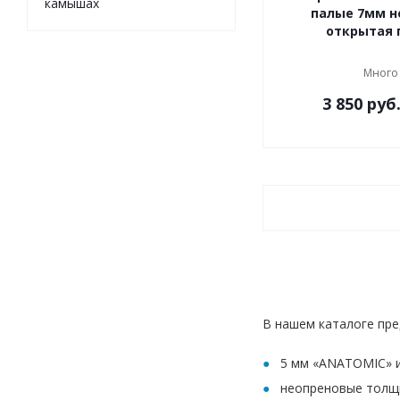
камышах
палые 7мм н
открытая 
Много
3 850
руб
В нашем каталоге пре
5 мм «ANATOMIC» и
неопреновые толщи