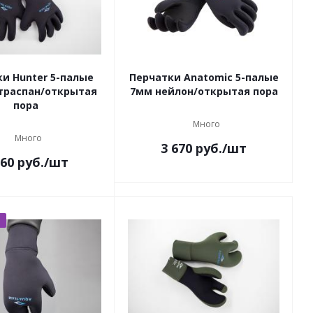
и Hunter 5-палые
Перчатки Anatomic 5-палые
траспан/открытая
7мм нейлон/открытая пора
пора
Много
Много
3 670
руб.
/шт
660
руб.
/шт