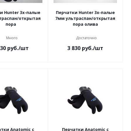
и Hunter 3х-палые
Перчатки Hunter 3х-палые
траспан/открытая
7мм ультраспан/открытая
пора
пора олива
Много
Достаточно
830
руб.
/шт
3 830
руб.
/шт
тки Anatomic с
Перчатки Anatomic с