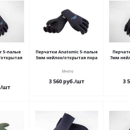
r 5-палые
Перчатки Anatomic 5-палые
Перчатк
/открытая
5мм нейлон/открытая пора
7мм ней
Много
3 560
руб.
/шт
3 
.
/шт