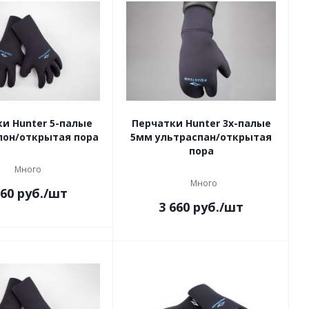
и Hunter 5-палые
Перчатки Hunter 3х-палые
лон/открытая пора
5мм ультраспан/открытая
пора
Много
Много
560
руб.
/шт
3 660
руб.
/шт