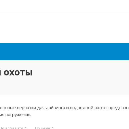
 охоты
еновые перчатки для дайвинга и подводной охоты предназна
мя погружения.
По алфавиту
По цене