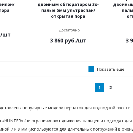
ейлон/
двойным обтюратором 3х-
двойным
пора
палые 5мм ультраспан/
палы
открытая пора
от
Достаточно
.
/шт
3 860
руб.
/шт
3 
Показать еще
1
2
дставлены популярные модели перчаток для подводной охоты:
 «HUNTER» (не ограничивают движения пальцев и подходят для 
ной 7 и 9 мм (используются для длительных погружений в очень