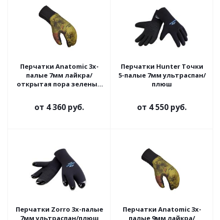
Перчатки Anatomic 3х-
Перчатки Hunter Точки
палые 7мм лайкра/
5-палые 7мм ультраспан/
открытая пора зеленый
плюш
камуфляж
от
4 360 руб.
от
4 550 руб.
Перчатки Zorro 3х-палые
Перчатки Anatomic 3х-
7мм ультраспан/плюш
палые 9мм лайкра/