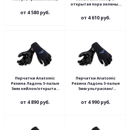
открытая пора зеленый
камуфляж
от
4 580 руб.
от
4 610 руб.
Перчатки Anatomic
Перчатки Anatomic
Резина Ладонь 5-палые
Резина Ладонь 5-палые
5мм нейлон/открытая
5мм ультраспан/
пора
открытая пора
от
4 890 руб.
от
4 990 руб.