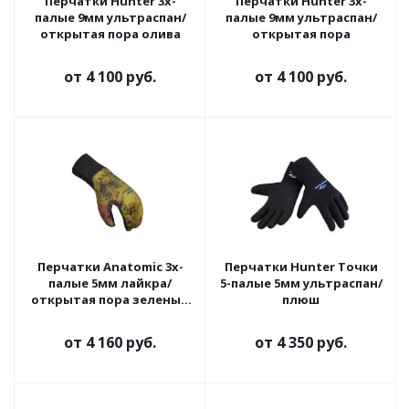
Перчатки Hunter 3х-
Перчатки Hunter 3х-
палые 9мм ультраспан/
палые 9мм ультраспан/
открытая пора олива
открытая пора
от
4 100 руб.
от
4 100 руб.
Перчатки Anatomic 3х-
Перчатки Hunter Точки
палые 5мм лайкра/
5-палые 5мм ультраспан/
открытая пора зеленый
плюш
камуфляж
от
4 160 руб.
от
4 350 руб.