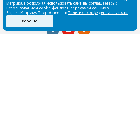
Метрика. Продолжая использовать сайт, вы соглашаетесь с
использованием cookie-файлов и передачей данных в
Яндекс.Метрику. Подробнее — в
Политике конфиденциальности
.
Оставайтесь на связи
Хорошо
Наши контакты
88002015650
info@aquateam.shop
© AquaTeam.shop – магазин снаряжения для подводной
охоты и дайвинга, 2026
Пользовательское соглашение