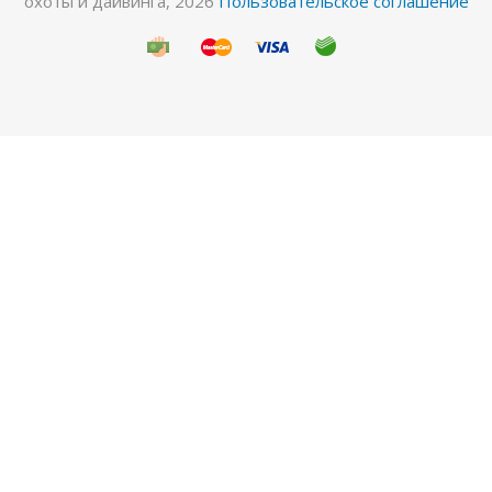
охоты и дайвинга, 2026
Пользовательское соглашение
Перчатки Hunter 5-палые 5мм ультраспан/
открытая пора олива
Много