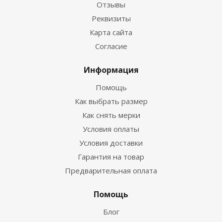
Отзывы
Реквизиты
Перчатки Hunter 5-палые 3мм ультраспан/
Карта сайта
открытая пора синий
Согласие
Достаточно
Информация
Помощь
Как выбрать размер
Как снять мерки
Условия оплаты
Условия доставки
Гарантия на товар
Предварительная оплата
Перчатки Hunter 5-палые 3мм ультраспан/
Помощь
ультраспан синий
Блог