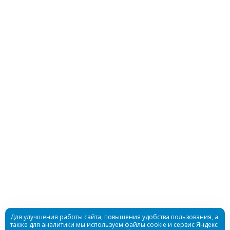
Перчатки Hunter 5-палые 7мм ультраспан/
открытая пора олива
Много
Перчатки Anatomic 3х-палые 5мм нейлон/
открытая пора
Для улучшения работы сайта, повышения удобства пользования, а
также для аналитики мы используем файлы cookie и сервис Яндекс