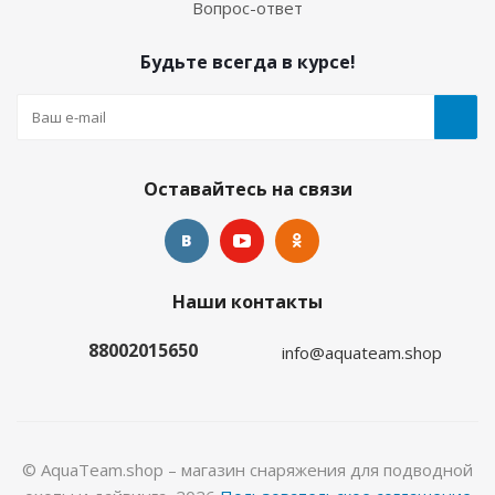
Вопрос-ответ
Достаточно
Будьте всегда в курсе!
Оставайтесь на связи
Наши контакты
Перчатки Hunter 5-палые 5мм нейлон/открытая
пора
88002015650
info@aquateam.shop
Много
© AquaTeam.shop – магазин снаряжения для подводной