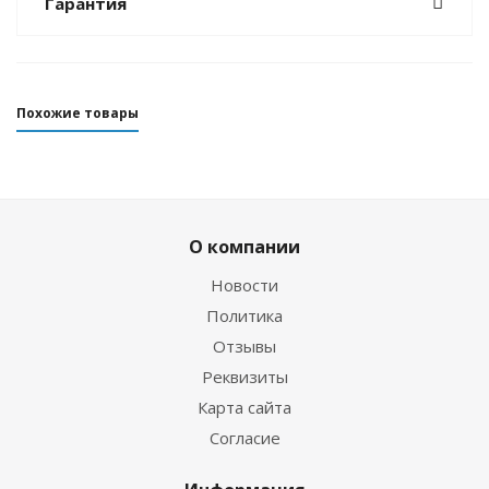
Гарантия
Похожие товары
О компании
Новости
Политика
Отзывы
Реквизиты
Перчатки Hunter 5-палые 3мм ультраспан/
Карта сайта
открытая пора синий
Согласие
Достаточно