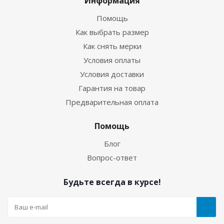
Информация
Помощь
Как выбрать размер
Как снять мерки
Условия оплаты
Условия доставки
Гарантия на товар
Предварительная оплата
Перчатки Hunter 5-палые 3мм ультраспан/
Помощь
ультраспан синий
Блог
Вопрос-ответ
Достаточно
Будьте всегда в курсе!