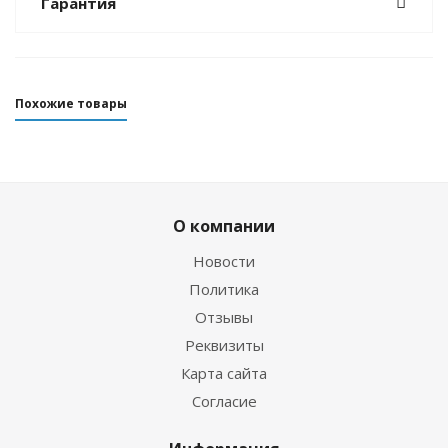
Гарантия
Похожие товары
О компании
Новости
Политика
Отзывы
Реквизиты
Перчатки Hunter 5-палые 3мм ультраспан/
Карта сайта
открытая пора синий
Согласие
Достаточно