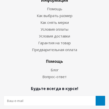
Информация
Помощь
Как выбрать размер
Как снять мерки
Условия оплаты
Условия доставки
Гарантия на товар
Предварительная оплата
Перчатки Hunter 5-палые 3мм ультраспан/
Помощь
ультраспан синий
Блог
Вопрос-ответ
Достаточно
Будьте всегда в курсе!