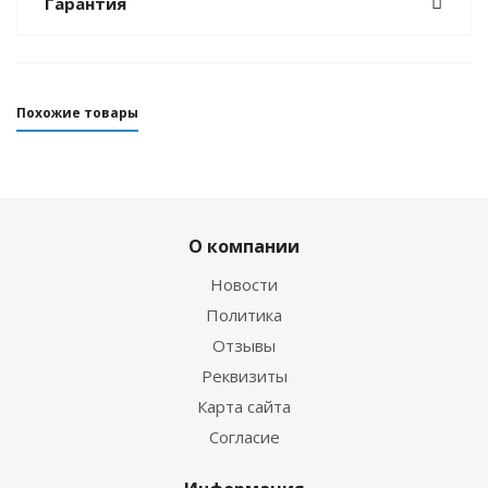
Гарантия
Похожие товары
О компании
Новости
Политика
Отзывы
Реквизиты
Перчатки Hunter 5-палые 3мм ультраспан/
Карта сайта
открытая пора синий
Согласие
Достаточно