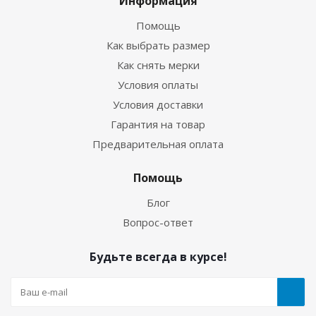
Информация
Помощь
Как выбрать размер
Как снять мерки
Условия оплаты
Условия доставки
Гарантия на товар
Предварительная оплата
Перчатки Hunter 5-палые 3мм ультраспан/
Помощь
ультраспан синий
Блог
Вопрос-ответ
Достаточно
Будьте всегда в курсе!