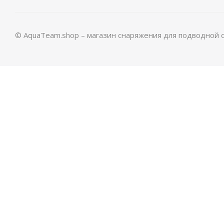
© AquaTeam.shop – магазин снаряжения для подводной 
Перчатки Hunter 5-палые 5мм нейлон/открытая по
Много