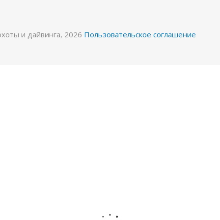
охоты и дайвинга, 2026
Пользовательское соглашение
ра
Перчатки Hunter 5-палые 5мм ультраспан/открыта
Много