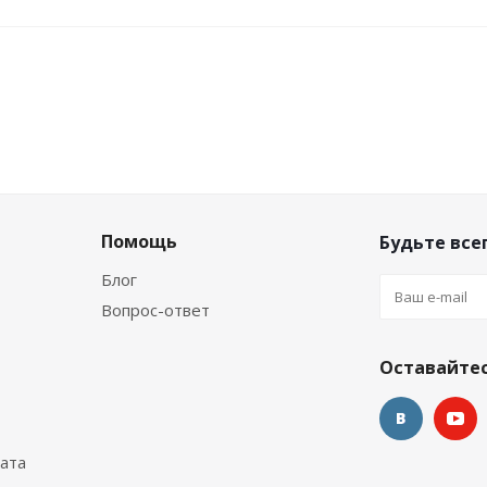
Помощь
Будьте всег
Блог
Вопрос-ответ
я пора синий
Перчатки Hunter 5-палые 3мм ультрасп
Оставайтес
Достаточно
ата