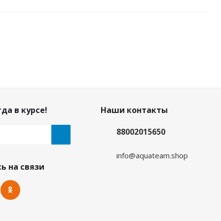
да в курсе!
Наши контакты
88002015650
info@aquateam.shop
ан/ультраспан синий
ь на связи