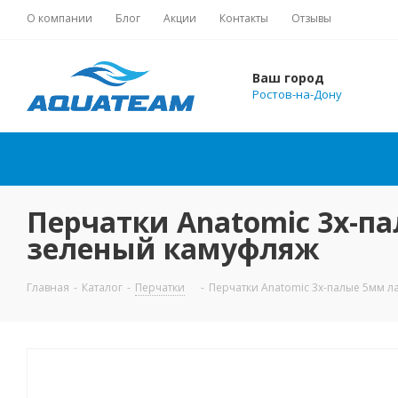
О компании
Блог
Акции
Контакты
Отзывы
Ваш город
Ростов-на-Дону
Перчатки Anatomic 3х-п
зеленый камуфляж
Главная
-
Каталог
-
Перчатки
-
Перчатки Anatomic 3х-палые 5мм 