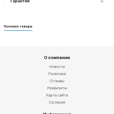
Гарантия
Похожие товары
О компании
Новости
Политика
Отзывы
Реквизиты
Перчатки Hunter 5-палые 3мм ультраспан/
Карта сайта
открытая пора синий
Согласие
Достаточно