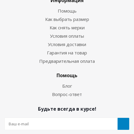
Информация
Помощь
Как выбрать размер
Как снять мерки
Условия оплаты
Условия доставки
Гарантия на товар
Предварительная оплата
Перчатки Hunter 5-палые 3мм ультраспан/
Помощь
ультраспан синий
Блог
Вопрос-ответ
Достаточно
Будьте всегда в курсе!