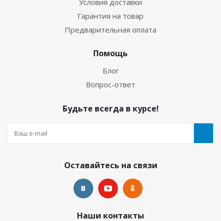
Условия доставки
Гарантия на товар
Предварительная оплата
Гидрокостюм Лайкровый Черно-белый для
водных видов спорта
Помощь
Блог
Много
Вопрос-ответ
Будьте всегда в курсе!
Оставайтесь на связи
Гидрокостюм Лайкровый Черный для водных
Наши контакты
видов спорта