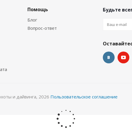
Помощь
Будьте всег
Блог
Вопрос-ответ
синий
Купальник женский 1,5мм ультраспан/микроп
Оставайтес
Много
ата
охоты и дайвинга, 2026
Пользовательское соглашение