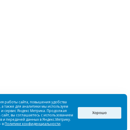
еленый
Купальник «ЧЕШУЯ» 1,5мм
Достаточно
ия работы сайта, повышения удобства
 а также для аналитики мы используем
 и сервис Яндекс Метрика. Продолжая
Хорошо
 сайт, вы соглашаетесь с использованием
в и передачей данных в Яндекс.Метрику.
— в
Политике конфиденциальности
.