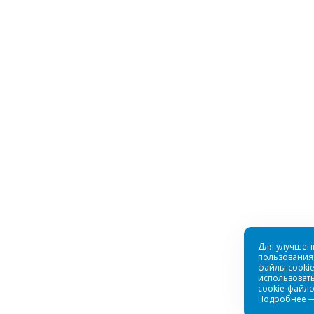
сине-серый
Купальник женский 2мм голый/лайкра з
Много
кра
Купальник "ЛОТОС", 1,5мм
Для улучшен
пользования,
Достаточно
файлы cookie
использовать
cookie-файло
Подробнее 