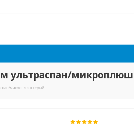
мм ультраспан/микроплюш
распан/микроплюш серый