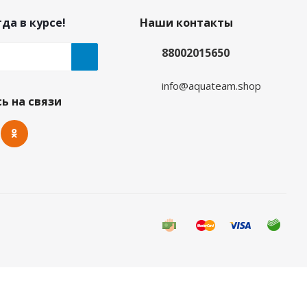
да в курсе!
Наши контакты
88002015650
info@aquateam.shop
люш золотой
ь на связи