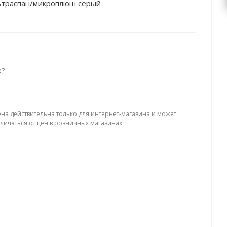
льтраспан/микроплюш серый
е?
ена действительна только для интернет-магазина и может
тличаться от цен в розничных магазинах