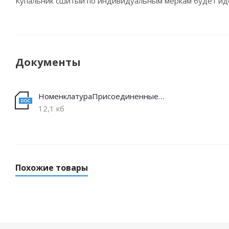
Купальник сшитый по индивидуальным меркам будет иде
Документы
НоменклатураПрисоединенныеФайлы
12,1 кб
Похожие товары