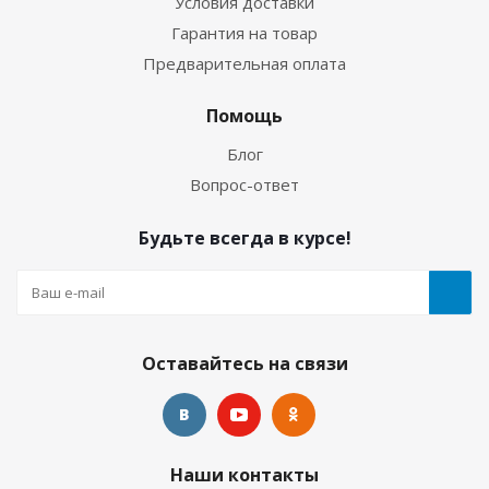
Условия доставки
Гарантия на товар
Предварительная оплата
Носки Hunter 5мм нейлон/открытая пора черный
Помощь
Много
Блог
Вопрос-ответ
Будьте всегда в курсе!
Оставайтесь на связи
Носки Hunter 5мм ультраспан/открытая пора
черный
Наши контакты