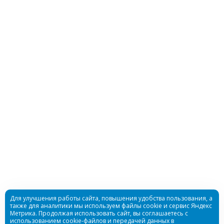
Носки Hunter 7мм нейлон/открытая пора черный
Много
Носки Anatomic 5мм ультраспан/открытая пора
черный
Для улучшения работы сайта, повышения удобства пользования, а
также для аналитики мы используем файлы cookie и сервис Яндекс
Метрика. Продолжая использовать сайт, вы соглашаетесь с
Много
использованием cookie-файлов и передачей данных в