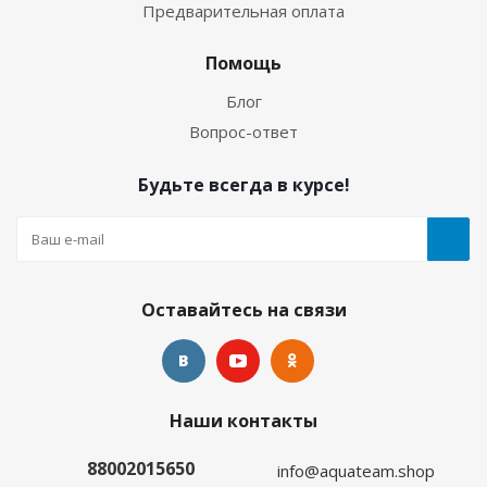
Предварительная оплата
Носки Hunter 5мм нейлон/открытая пора черный
Помощь
Много
Блог
Вопрос-ответ
Будьте всегда в курсе!
Оставайтесь на связи
Носки Hunter 5мм ультраспан/открытая пора
черный
Наши контакты
Много
88002015650
info@aquateam.shop