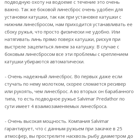
подводную охоту на водоеме с течение это очень
важно. Так же боковой линесброс очень удобен для
установки катушки, так как при установке катушки с
нижним линесбросом, нам приходится устанавливать ее
сбоку ружья, что просто физически не удобно. Или
натягивать линь прямо поверх катушки, рискуя при
выстреле зацепиться линем за катушку. В случае с
боковым линесбросом все эти проблемы с креплением
катушки убираются автоматически.
- Очень надежный линесброс. Во первых даже если
стучать по нему молотком, скорее сломается ресивер
или рукоять, чем линесброс. А во вторых он барабанного
типа, то есть подводное ружье Salvimar Predathor по
сути имеет 4 взаимозаменяемых линесброса.
- Очень высокая мощность. Компания Salvimar
гарантирует, что с данным ружьем при закачке в 25
атмосфер, вы прострелите насквозь рыбу диаметром до