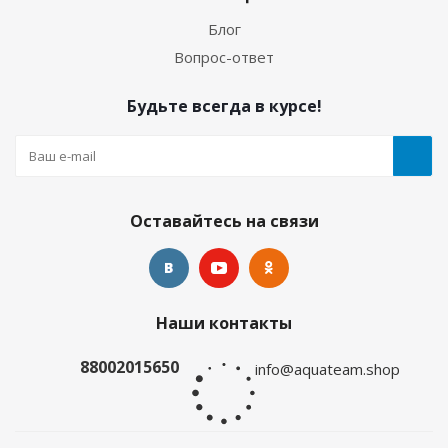
Блог
Нет в наличии
Вопрос-ответ
Будьте всегда в курсе!
Оставайтесь на связи
Ружье пневматическое Salvimar Predathor, 55
Наши контакты
Нет в наличии
88002015650
info@aquateam.shop