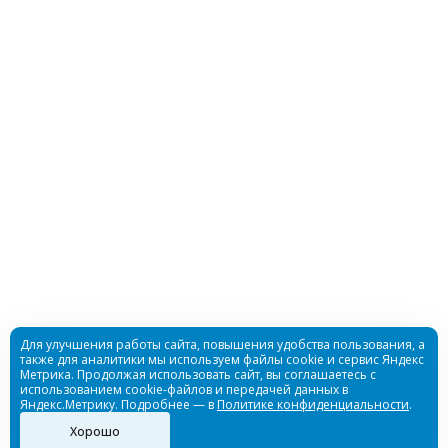
Ружье пневмовакуумное Salvimar Predathor Vuoto
S.E. без регулятора, 55
Нет в наличии
Ружье пневматическое САРГАН «Сталкер А7» 55
Для улучшения работы сайта, повышения удобства пользования, а
также для аналитики мы используем файлы cookie и сервис Яндекс
Метрика. Продолжая использовать сайт, вы соглашаетесь с
использованием cookie-файлов и передачей данных в
Нет в наличии
Яндекс.Метрику. Подробнее — в
Политике конфиденциальности
.
Хорошо