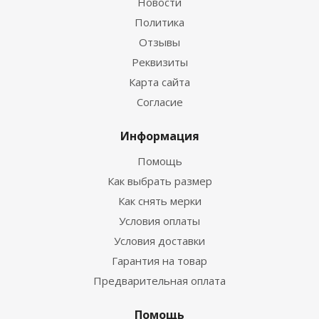
Новости
Политика
Отзывы
Реквизиты
Ружье пневматическое Salvimar Predathor ROCK,
Карта сайта
65 (Без насоса)
Согласие
Нет в наличии
Информация
Помощь
Как выбрать размер
Как снять мерки
Условия оплаты
Условия доставки
Гарантия на товар
Предварительная оплата
Ружье пневматическое САРГАН «Сталкер А7» 65
Помощь