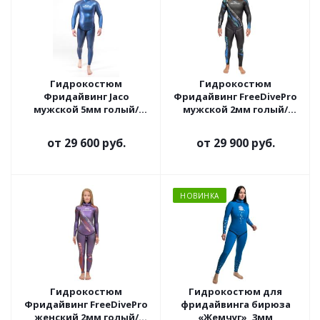
Гидрокостюм
Гидрокостюм
Фридайвинг Jaco
Фридайвинг FreeDivePro
мужской 5мм голый/
мужской 2мм голый/
ультраспан синий
ультраспан
от
29 600 руб.
от
29 900 руб.
НОВИНКА
Гидрокостюм
Гидрокостюм для
Фридайвинг FreeDivePro
фридайвинга бирюза
женский 2мм голый/
«Жемчуг», 3мм