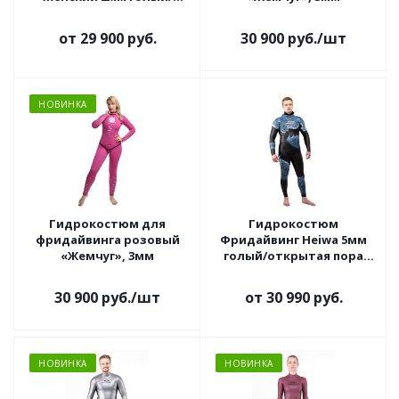
ультраспан
от
29 900 руб.
30 900
руб.
/шт
НОВИНКА
Гидрокостюм для
Гидрокостюм
фридайвинга розовый
Фридайвинг Heiwa 5мм
«Жемчуг», 3мм
голый/открытая пора
окраска камо синий
серый
30 900
руб.
/шт
от
30 990 руб.
НОВИНКА
НОВИНКА