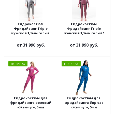
Гидрокостюм
Гидрокостюм
Фридайвинг Triple
Фридайвинг Triple
мужской 1,5мм голый/
женский 1,5мм голый/
ультраспан серебро
ультраспан маджента
от
31 990 руб.
от
31 990 руб.
НОВИНКА
НОВИНКА
Гидрокостюм для
Гидрокостюм для
фридайвинга розовый
фридайвинга бирюза
«Жемчуг», 5мм
«Жемчуг», 5мм