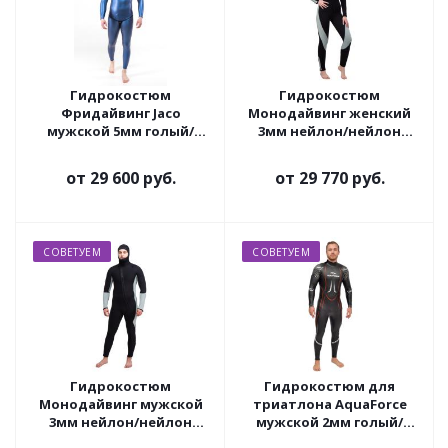
Гидрокостюм
Гидрокостюм
Фридайвинг Jaco
Монодайвинг женский
мужской 5мм голый/
3мм нейлон/нейлон
ультраспан синий
черно-серый
от
29 600 руб.
от
29 770 руб.
СОВЕТУЕМ
СОВЕТУЕМ
Гидрокостюм
Гидрокостюм для
Монодайвинг мужской
триатлона AquaForce
3мм нейлон/нейлон
мужской 2мм голый/
черно-серый
лайкра