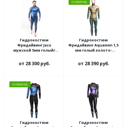
НОВИНКА
Гидрокостюм
Гидрокостюм
Фридайвинг Jaco
Фридайвинг Aquamen 1,5
мужской 5мм голый/
мм голый золото-
открытая пора синий
зеленый/ультраспан
от
28 300 руб.
от
28 390 руб.
НОВИНКА
Гидрокостюм
Гидрокостюм