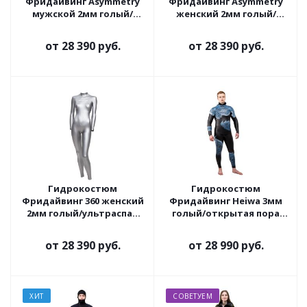
Фридайвинг Asymmetry
Фридайвинг Asymmetry
мужской 2мм голый/
женский 2мм голый/
ультраспан
ультраспан
от
28 390 руб.
от
28 390 руб.
Гидрокостюм
Гидрокостюм
Фридайвинг 360 женский
Фридайвинг Heiwa 3мм
2мм голый/ультраспан
голый/открытая пора
серебро
окраска камо синий
серый
от
28 390 руб.
от
28 990 руб.
ХИТ
СОВЕТУЕМ