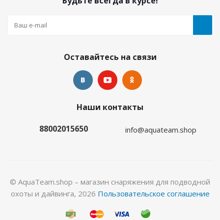
Будьте всегда в курсе!
Оставайтесь на связи
Гидрокостюм Лайкровый Олива для водных
Наши контакты
видов спорта
88002015650
info@aquateam.shop
Много
© AquaTeam.shop – магазин снаряжения для подводной
охоты и дайвинга, 2026
Пользовательское соглашение