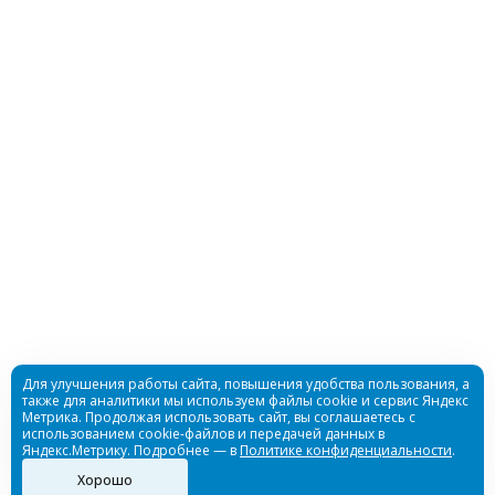
Достаточно
Гидрокостюм Шорти Bestwater женский 3мм
нейлон/нейлон
Для улучшения работы сайта, повышения удобства пользования, а
также для аналитики мы используем файлы cookie и сервис Яндекс
Метрика. Продолжая использовать сайт, вы соглашаетесь с
Достаточно
использованием cookie-файлов и передачей данных в
Яндекс.Метрику. Подробнее — в
Политике конфиденциальности
.
Хорошо