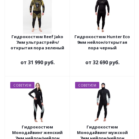
Гидрокостюм Reef Jako
Гидрокостюм Hunter Eco
7мм ультрастрейч/
9мм нейлон/открытая
открытая пора зеленый
пора черный
от
31 990 руб.
от
32 690 руб.
СОВЕТУЕМ
СОВЕТУЕМ
Гидрокостюм
Гидрокостюм
Монодайвинг женский
Монодайвинг мужской
7мм нейлон/нейлон
7мм нейлон/нейлон