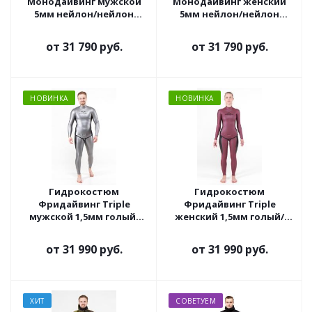
Монодайвинг мужской
Монодайвинг женский
5мм нейлон/нейлон
5мм нейлон/нейлон
черно-серый
черно-серый
от
31 790 руб.
от
31 790 руб.
НОВИНКА
НОВИНКА
Гидрокостюм
Гидрокостюм
Фридайвинг Triple
Фридайвинг Triple
мужской 1,5мм голый/
женский 1,5мм голый/
ультраспан серебро
ультраспан маджента
от
31 990 руб.
от
31 990 руб.
ХИТ
СОВЕТУЕМ