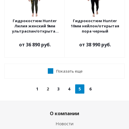
Гидрокостюм Hunter
Гидрокостюм Hunter
Лилия женский 9мм
10мм нейлон/открытая
ультраспан/открытая
пора черный
пора олива
от
36 890 руб.
от
38 990 руб.
Показать еще
1
2
3
4
5
6
О компании
Новости