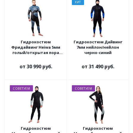
ХИТ
Гидрокостюм
Гидрокостюм Дайвинг
Фридайвинг Heiwa 5мм
7мм нейлон/нейлон
голый/открытая пора
черно-синий
окраска камо синий
серый
от
30 990 руб.
от
31 490 руб.
СОВЕТУЕМ
СОВЕТУЕМ
Гидрокостюм
Гидрокостюм