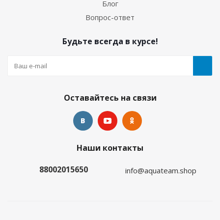
Блог
Много
Вопрос-ответ
Будьте всегда в курсе!
Оставайтесь на связи
Гидрокостюм Лайкровый Олива для водных
Наши контакты
видов спорта
88002015650
info@aquateam.shop
Много