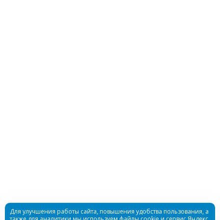
Гидрокостюм Best Water детский 3мм
ультрастрейч
Достаточно
Гидрокостюм Шорти Bestwater женский 3мм
нейлон/нейлон
Для улучшения работы сайта, повышения удобства пользования, а
также для аналитики мы используем файлы cookie и сервис Яндекс