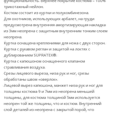
функциональность. Верхнее покрытие костюма – 100%
трикотажный нейлон.
Костюм состоит из куртки и полукомбинезона.
Для охотников, использующих арбалет, на груди
предусмотрена внутренняя амортизирующая накладка
из 3мм неопрена с защитным внутренним тонким слоем
неопрена.
Куртка оснащена креплениями для ножа с двух сторон.
Куртка с рукавом реглан и защитой на локтях с
дублированием SUPRATEX®.
Куртка с капюшоном оснащенного клапаном
стравливания воздуха.
Срезы лицевого выреза, низа рук и ног, срезы
обработаны швом «оверлок».
Лицевой вырез капюшона, манжет низа рук и ног для
толщины костюма 9 и 7мм из неопрена меньшей
толщины, для костюма толщиной 5мм используется
неопрен той же толщины, что и костюм. Внутренний
слой деталей из неопрена с закрытой порой, что