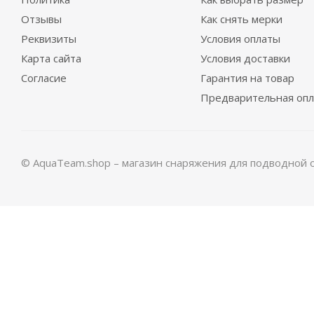
Отзывы
Как снять мерки
Гидрокостюм Guppy детский лайкровый
Гидр
Реквизиты
Условия оплаты
Карта сайта
Условия доставки
Достаточно
Согласие
Гарантия на товар
Предварительная опл
© AquaTeam.shop – магазин снаряжения для подводной 
Гидрокостюм Лайкровый Олива для водных видов
Много