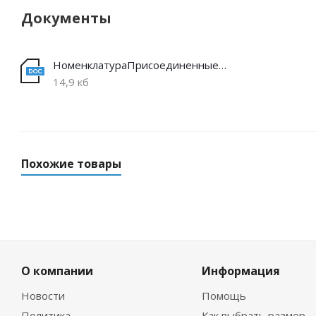
Документы
НоменклатураПрисоединенныеФайлы
14,9 кб
Похожие товары
О компании
Информация
Новости
Помощь
Политика
Как выбрать размер