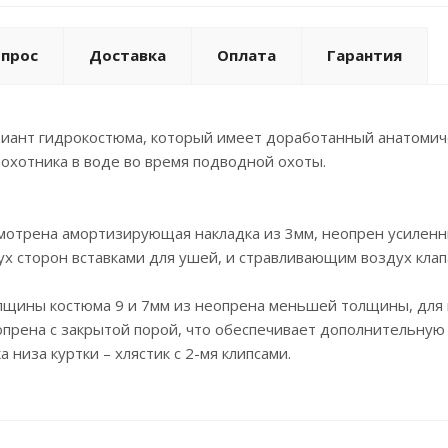
опрос
Доставка
Оплата
Гарантия
ант гидрокостюма, который имеет доработанный анатомическ
хотника в воде во время подводной охоты.
смотрена амортизирующая накладка из 3мм, неопрен усиле
х сторон вставками для ушей, и стравливающим воздух клап
олщины костюма 9 и 7мм из неопрена меньшей толщины, для
опрена с закрытой порой, что обеспечивает дополнительную
низа куртки – хлястик с 2-мя клипсами.