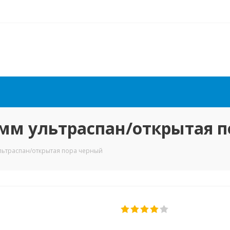
мм ультраспан/открытая 
льтраспан/открытая пора черный