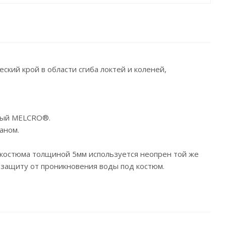
ий крой в области сгиба локтей и коленей,
нный MELCRO®.
аном.
 костюма толщиной 5мм используется неопрен той же
 защиту от проникновения воды под костюм.