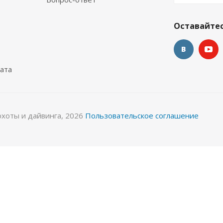
окостюм Лайкровый Черно-белый для водных видов спор
Оставайтес
Много
ата
охоты и дайвинга, 2026
Пользовательское соглашение
 спорта
Гидрокостюм Лайкровый Черный для водных
Много