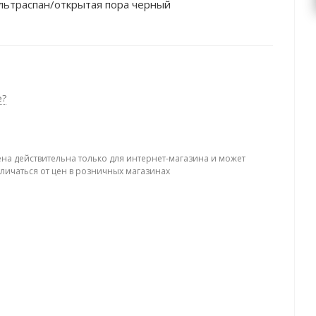
льтраспан/открытая пора черный
е?
ена действительна только для интернет-магазина и может
тличаться от цен в розничных магазинах