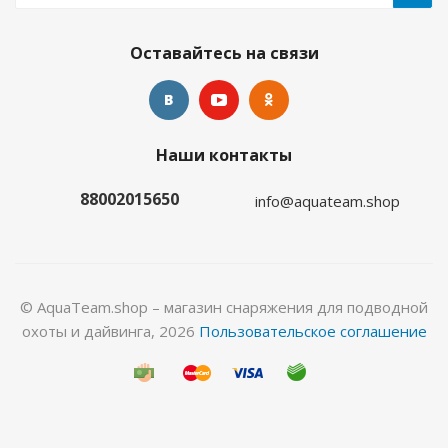
Оставайтесь на связи
Гидрокостюм Лайкровый Олива для водных
Наши контакты
видов спорта
88002015650
info@aquateam.shop
Много
© AquaTeam.shop – магазин снаряжения для подводной
охоты и дайвинга, 2026
Пользовательское соглашение