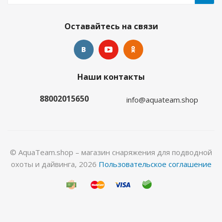
Оставайтесь на связи
Гидрокостюм Лайкровый Олива для водных
Наши контакты
видов спорта
88002015650
info@aquateam.shop
Много
© AquaTeam.shop – магазин снаряжения для подводной
охоты и дайвинга, 2026
Пользовательское соглашение