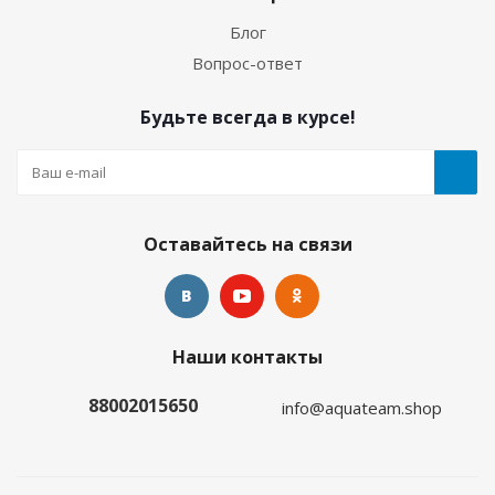
Блог
Много
Вопрос-ответ
Будьте всегда в курсе!
Оставайтесь на связи
Гидрокостюм Лайкровый Олива для водных
Наши контакты
видов спорта
88002015650
info@aquateam.shop
Много