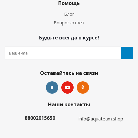
водных видов спорта
Помощь
Блог
Много
Вопрос-ответ
Будьте всегда в курсе!
Оставайтесь на связи
Гидрокостюм Лайкровый Олива для водных
Наши контакты
видов спорта
88002015650
info@aquateam.shop
Много