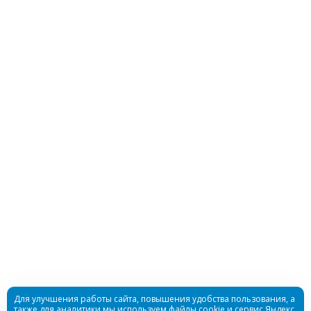
Гидрокостюм Best Water детский 3мм
ультрастрейч
Достаточно
Гидрокостюм Шорти Bestwater женский 3мм
нейлон/нейлон
Для улучшения работы сайта, повышения удобства пользования, а
также для аналитики мы используем файлы cookie и сервис Яндекс