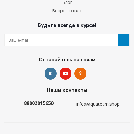
Блог
Много
Вопрос-ответ
Будьте всегда в курсе!
Оставайтесь на связи
Гидрокостюм Лайкровый Олива для водных
Наши контакты
видов спорта
88002015650
info@aquateam.shop
Много