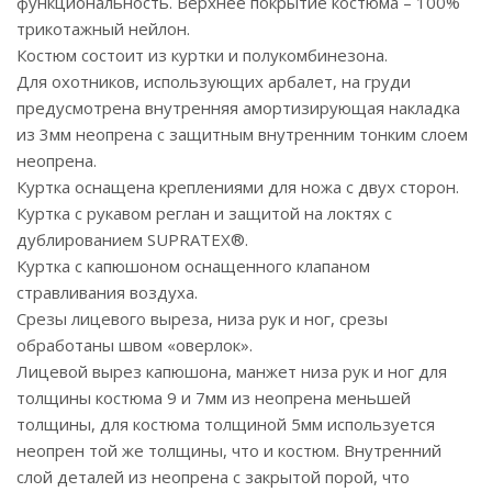
функциональность. Верхнее покрытие костюма – 100%
трикотажный нейлон.
Костюм состоит из куртки и полукомбинезона.
Для охотников, использующих арбалет, на груди
предусмотрена внутренняя амортизирующая накладка
из 3мм неопрена с защитным внутренним тонким слоем
неопрена.
Куртка оснащена креплениями для ножа с двух сторон.
Куртка с рукавом реглан и защитой на локтях с
дублированием SUPRATEX®.
Куртка с капюшоном оснащенного клапаном
стравливания воздуха.
Срезы лицевого выреза, низа рук и ног, срезы
обработаны швом «оверлок».
Лицевой вырез капюшона, манжет низа рук и ног для
толщины костюма 9 и 7мм из неопрена меньшей
толщины, для костюма толщиной 5мм используется
неопрен той же толщины, что и костюм. Внутренний
слой деталей из неопрена с закрытой порой, что