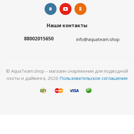
Гидрокостюм Лайкровый Олива для водных
Наши контакты
видов спорта
88002015650
info@aquateam.shop
Много
© AquaTeam.shop – магазин снаряжения для подводной
охоты и дайвинга, 2026
Пользовательское соглашение
Гидрокостюм Лайкровый Черный для водных
видов спорта