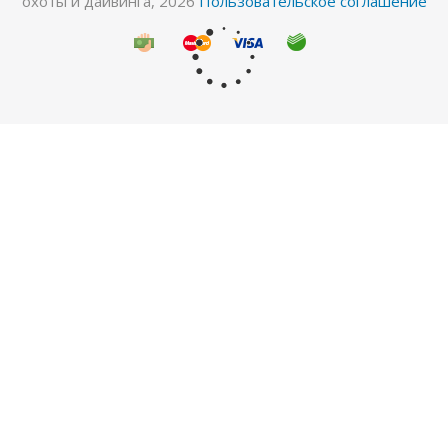
охоты и дайвинга, 2026
Пользовательское соглашение
Майка лайкровая лонгслив лайм
Много
Майка 3мм нейлон/нейлон