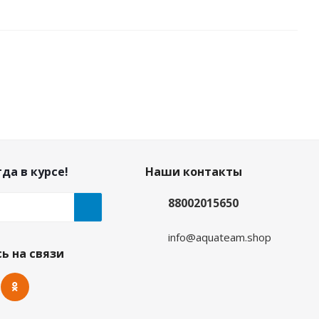
да в курсе!
Наши контакты
88002015650
info@aquateam.shop
айм
Майка лайкровая лонгслив коралл
ь на связи
Много