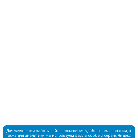
Маска Aquateam FREE MR black без бокса
Нет в наличии
Маска Aquateam FRAMELESS XL black с боксом
Для улучшения работы сайта, повышения удобства пользования, а
также для аналитики мы используем файлы cookie и сервис Яндекс