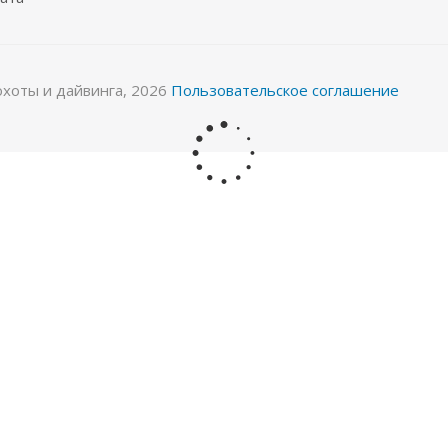
охоты и дайвинга, 2026
Пользовательское соглашение
eam FRAMELESS black с боксом
Маска Aquateam FREE b
Нет в наличии
Нет в нали