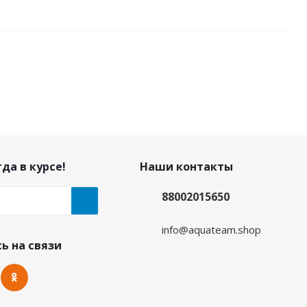
да в курсе!
Наши контакты
88002015650
info@aquateam.shop
Маска Aquateam FRAMELESS UNO black с боксом
ь на связи
Нет в наличии