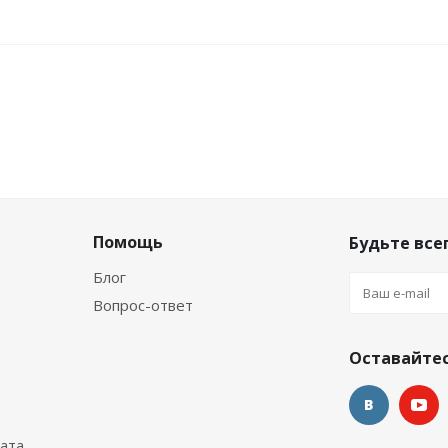
Помощь
Будьте всег
Блог
Вопрос-ответ
 ONE c боксом
Маска Aquateam X-VISION c боксом
Оставайтес
наличии
Нет в наличии
ата