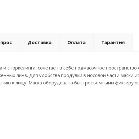
опрос
Доставка
Оплата
Гарантия
га и сноркелинга, сочетает в себе подмасочное пространств
нных линз. Для удобства продувки в носовой части маски ис
еганию к лицу. Маска оборудована быстросъемными фиксирую