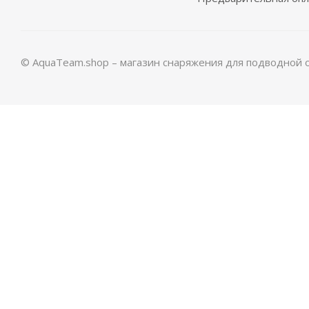
© AquaTeam.shop – магазин снаряжения для подводной 
Маска Aquateam HUNTER c боксом
Маска Aquat
Нет в наличии