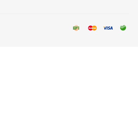
lack без бокса
чии