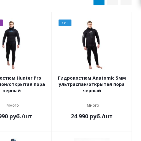
ХИТ
остюм Hunter Pro
Гидрокостюм Anatomic 5мм
лон/открытая пора
ультраспан/открытая пора
черный
черный
Много
Много
990
руб.
/шт
24 990
руб.
/шт