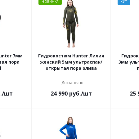
НОВИНКА
ХИТ
unter 7мм
Гидрокостюм Hunter Лилия
Гидрок
тая пора
женский 5мм ультраспан/
3мм уль
й
открытая пора олива
Достаточно
.
/шт
24 990
руб.
/шт
25 