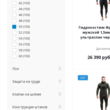
42 (
103
)
44 (
103
)
46 (
103
)
48 (
103
)
50 (
103
)
Гидрокостюм Ф
мужской 1,5м
52 (
103
)
ультраспан че
54 (
103
)
56 (
103
)
Достаточ
58 (
103
)
60 (
103
)
26 390
руб
L (
7
)
M (
7
)
Пол
S (
7
)
ХИТ
XL (
7
)
Защита на груди
XS (
7
)
6-7 лет (
2
)
Клапан на шлеме
Инд.пошив (
111
)
9мес-1год (
2
)
Конструкция штанов
8-9 лет (
2
)