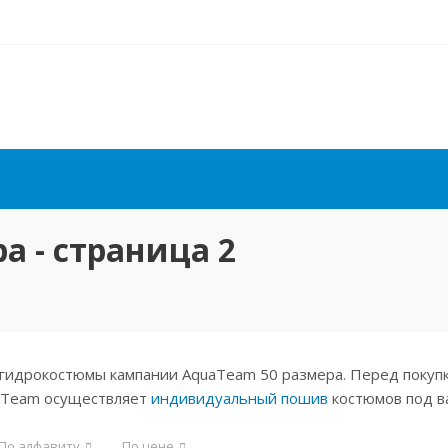
 - страница 2
гидрокостюмы кампании AquaTeam 50 размера. Перед покупк
aTeam осуществляет
индивидуальный пошив
костюмов под в
По алфавиту
По цене