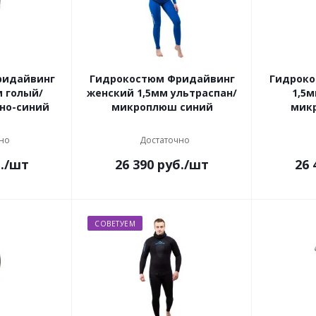
ридайвинг
Гидрокостюм Фридайвинг
Гидроко
м голый/
женский 1,5мм ультраспан/
1,5м
рно-синий
микроплюш синий
мик
но
Достаточно
.
/шт
26 390
руб.
/шт
26 
СОВЕТУЕМ