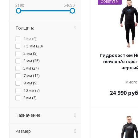
СОВЕТУЕМ
3190
54650
Толщина
1мм (
0
)
1,5 мм (
20
)
2 мм (
5
)
Гидрокостюм H
3 мм (
25
)
нейлон/откры
черны
5мм (
21
)
7 мм (
12
)
Много
9 мм (
9
)
10 мм (
7
)
24 990
руб
3мм (
3
)
Назначение
Размер