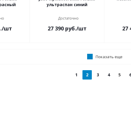
красный
ультраспан синий
но
Достаточно
.
/шт
27 390
руб.
/шт
27 
Показать еще
1
2
3
4
5