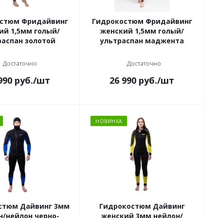
стюм Фридайвинг
Гидрокостюм Фридайвинг
ий 1,5мм голый/
женский 1,5мм голый/
распан золотой
ультраспан маджента
Достаточно
Достаточно
990
руб.
/шт
26 990
руб.
/шт
НОВИНКА
стюм Дайвинг 3мм
Гидрокостюм Дайвинг
н/нейлон черно-
женский 3мм нейлон/