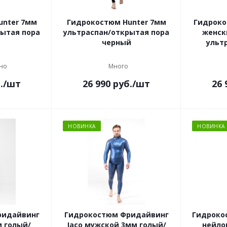
unter 7мм
Гидрокостюм Hunter 7мм
Гидроко
рытая пора
ультраспан/открытая пора
женск
черный
ульт
но
Много
.
/шт
26 990
руб.
/шт
26 
НОВИНКА
НОВИНКА
ридайвинг
Гидрокостюм Фридайвинг
Гидроко
м голый/
Jaco мужской 3мм голый/
нейло