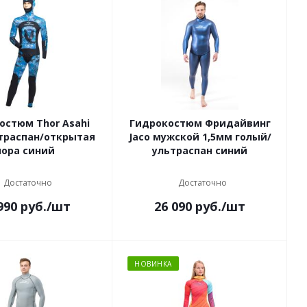
остюм Thor Asahi
Гидрокостюм Фридайвинг
траспан/открытая
Jaco мужской 1,5мм голый/
пора синий
ультраспан синий
Достаточно
Достаточно
990
руб.
/шт
26 090
руб.
/шт
НОВИНКА