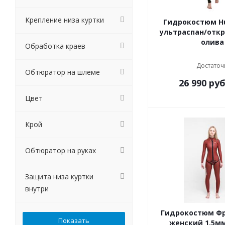
Крепление низа куртки
Гидрокостюм H
ультраспан/отк
олива
Обработка краев
Достаточ
Обтюратор на шлеме
26 990
руб
Цвет
Крой
Обтюратор на руках
Защита низа куртки
внутри
Гидрокостюм Ф
женский 1,5м