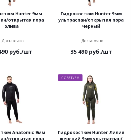
остюм Hunter 9мм
Гидрокостюм Hunter 9мм
пан/открытая пора
ультраспан/открытая пора
олива
черный
Достаточно
Достаточно
490
руб.
/шт
35 490
руб.
/шт
СОВЕТУЕМ
стюм Anatomic 9мм
Гидрокостюм Hunter Лилия
пан/открытая пора
женский 9мм ультраспан/