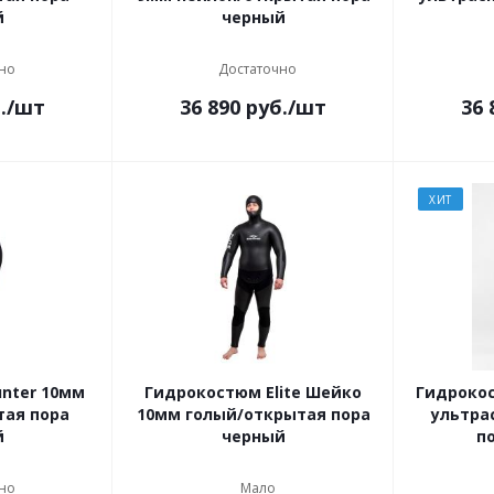
й
черный
но
Достаточно
.
/шт
36 890
руб.
/шт
36 
ХИТ
nter 10мм
Гидрокостюм Elite Шейко
Гидрокос
тая пора
10мм голый/открытая пора
ультра
й
черный
п
но
Мало