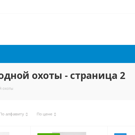
дной охоты - страница 2
й охоты
По алфавиту
По цене