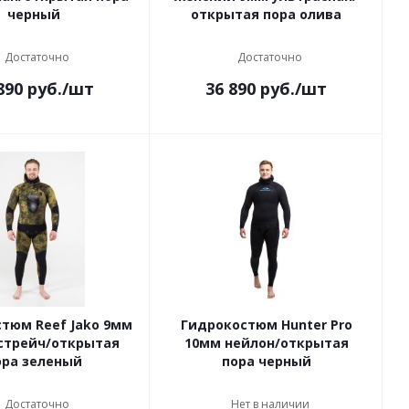
черный
открытая пора олива
Достаточно
Достаточно
890
руб.
/шт
36 890
руб.
/шт
тюм Reef Jako 9мм
Гидрокостюм Hunter Pro
стрейч/открытая
10мм нейлон/открытая
ора зеленый
пора черный
Достаточно
Нет в наличии