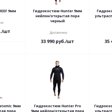
REEF 9мм
Гидрокостюм Hunter 9мм
Гидрок
нейлон/открытая пора
ультрас
черный
но
.
/шт
Достаточно
33 990
руб.
/шт
35 
atomic 9мм
Гидрокостюм Hunter Pro
Гидроко
тая пора
9мм нейлон/открытая пора
ультрас