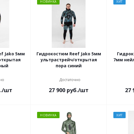
НОВИНКА
ХИТ
f Jako 5мм
Гидрокостюм Reef Jako 5мм
Гидрок
открытая
ультрастрейч/открытая
7мм ней
еный
пора синий
но
Достаточно
.
/шт
27 900
руб.
/шт
27 
НОВИНКА
ХИТ