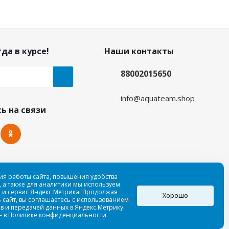
да в курсе!
Наши контакты
88002015650
info@aquateam.shop
ь на связи
ия работы сайта, повышения удобства
 а также для аналитики мы используем
 и сервис Яндекс Метрика. Продолжая
Хорошо
 сайт, вы соглашаетесь с использованием
в и передачей данных в Яндекс.Метрику.
— в
Политике конфиденциальности
.