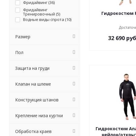
Фридайвинг (
36
)
Фридайвинг
Гидрокостюм 
Тренировочный (
5
)
Водные виды спрота (
10
)
Достаточ
Размер
32 690
руб
Пол
Защита на груди
Клапан на шлеме
Конструкция штанов
Крепление низа куртки
Гидрокостюм An
Обработка краев
нейлон/откры