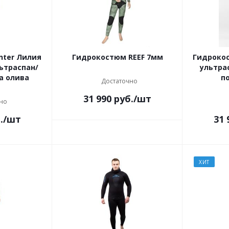
nter Лилия
Гидрокостюм REEF 7мм
Гидрокос
ьтраспан/
ультра
а олива
п
Достаточно
31 990
руб.
/шт
но
.
/шт
31 
ХИТ