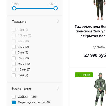
3190
54650
Толщина
Гидрокостюм Hu
1мм (
0
)
женский 7мм ул
1,5 мм (
0
)
открытая пор
2 мм (
0
)
3 мм (
2
)
Достаточ
5мм (
9
)
27 990
руб
7 мм (
9
)
9 мм (
10
)
10 мм (
7
)
3мм (
2
)
НОВИНКА
Назначение
Дайвинг (
36
)
Подводная охота (
40
)