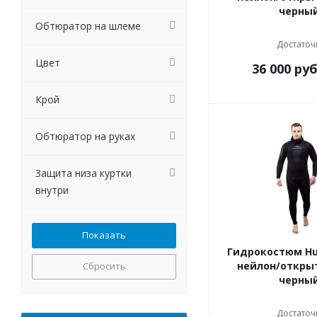
черны
Обтюратор на шлеме
Достаточ
Цвет
36 000
руб
Крой
Обтюратор на руках
Защита низа куртки
внутри
Гидрокостюм Hu
нейлон/откры
Сбросить
черны
Достаточ