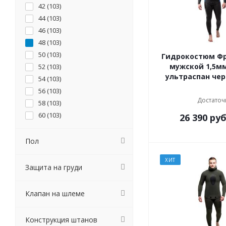
42 (
103
)
44 (
103
)
46 (
103
)
48 (
103
)
50 (
103
)
Гидрокостюм Ф
мужской 1,5м
52 (
103
)
ультраспан че
54 (
103
)
56 (
103
)
Достаточ
58 (
103
)
60 (
103
)
26 390
руб
L (
7
)
M (
7
)
Пол
S (
7
)
ХИТ
XL (
7
)
Защита на груди
XS (
7
)
6-7 лет (
2
)
Клапан на шлеме
Инд.пошив (
111
)
9мес-1год (
2
)
Конструкция штанов
8-9 лет (
2
)