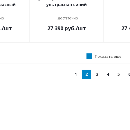
красный
ультраспан синий
но
Достаточно
.
/шт
27 390
руб.
/шт
27 
Показать еще
1
2
3
4
5