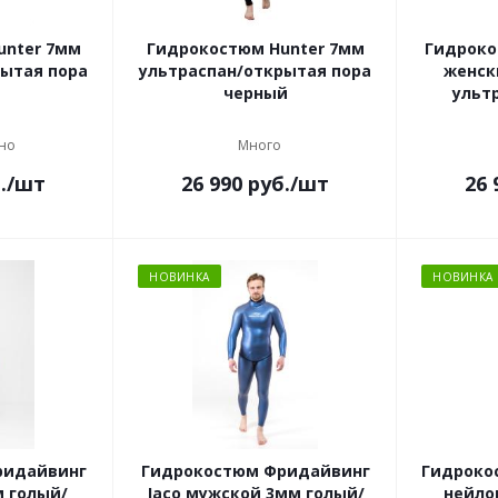
unter 7мм
Гидрокостюм Hunter 7мм
Гидроко
рытая пора
ультраспан/открытая пора
женск
черный
ульт
но
Много
.
/шт
26 990
руб.
/шт
26 
НОВИНКА
НОВИНКА
ридайвинг
Гидрокостюм Фридайвинг
Гидроко
м голый/
Jaco мужской 3мм голый/
нейло