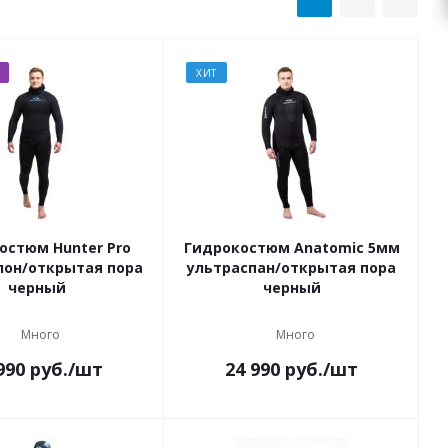
ХИТ
остюм Hunter Pro
Гидрокостюм Anatomic 5мм
лон/открытая пора
ультраспан/открытая пора
черный
черный
Много
Много
990
руб.
/шт
24 990
руб.
/шт