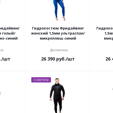
ридайвинг
Гидрокостюм Фридайвинг
Гидроко
м голый/
женский 1,5мм ультраспан/
1,5м
рно-синий
микроплюш синий
мик
но
Достаточно
.
/шт
26 390
руб.
/шт
26 
СОВЕТУЕМ