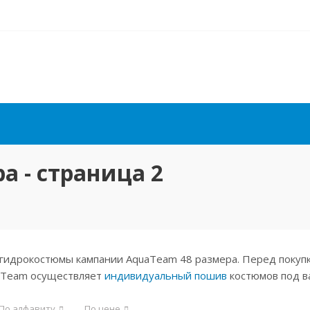
 - страница 2
гидрокостюмы кампании AquaTeam 48 размера. Перед покупк
aTeam осуществляет
индивидуальный пошив
костюмов под в
По алфавиту
По цене