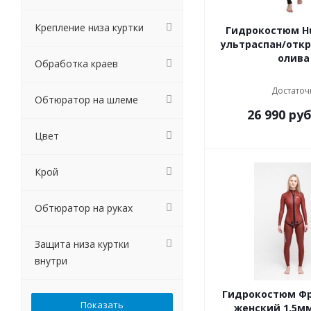
Крепление низа куртки
Гидрокостюм H
ультраспан/отк
олива
Обработка краев
Достаточ
Обтюратор на шлеме
26 990
руб
Цвет
Крой
Обтюратор на руках
Защита низа куртки
внутри
Гидрокостюм Ф
женский 1,5м