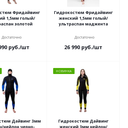
стюм Фридайвинг
Гидрокостюм Фридайвинг
ий 1,5мм голый/
женский 1,5мм голый/
распан золотой
ультраспан маджента
Достаточно
Достаточно
990
руб.
/шт
26 990
руб.
/шт
НОВИНКА
стюм Дайвинг 3мм
Гидрокостюм Дайвинг
н/нейлон черно-
женский 3мм нейлон/