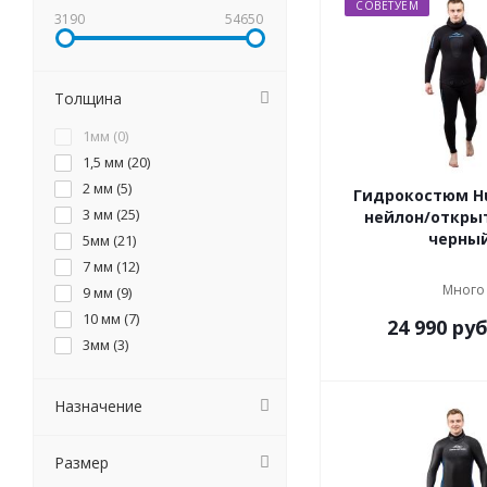
СОВЕТУЕМ
3190
54650
Толщина
1мм (
0
)
1,5 мм (
20
)
2 мм (
5
)
Гидрокостюм H
3 мм (
25
)
нейлон/откры
черны
5мм (
21
)
7 мм (
12
)
Много
9 мм (
9
)
10 мм (
7
)
24 990
руб
3мм (
3
)
Назначение
Размер