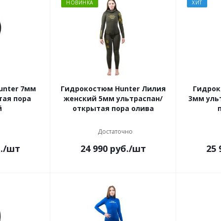
НОВИНКА
ХИТ
unter 7мм
Гидрокостюм Hunter Лилия
Гидрок
тая пора
женский 5мм ультраспан/
3мм уль
й
открытая пора олива
Достаточно
.
/шт
24 990
руб.
/шт
25 