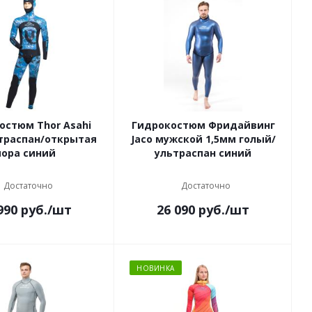
остюм Thor Asahi
Гидрокостюм Фридайвинг
траспан/открытая
Jaco мужской 1,5мм голый/
пора синий
ультраспан синий
Достаточно
Достаточно
990
руб.
/шт
26 090
руб.
/шт
НОВИНКА